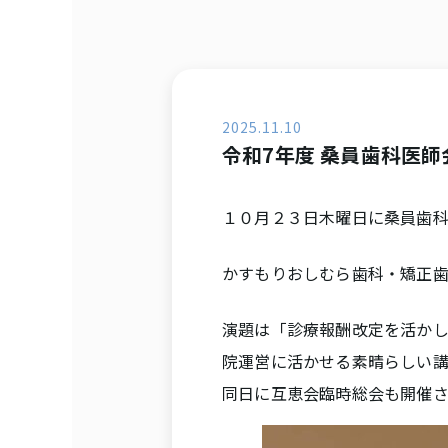
2025.11.10
令和7年度 桑員歯科医
１０月２３日木曜日に桑員歯
かすもりおしむら歯科・矯正
演題は「診療報酬改定を活か
院運営に活かせる素晴らしい
同日に互恵会臨時総会も開催